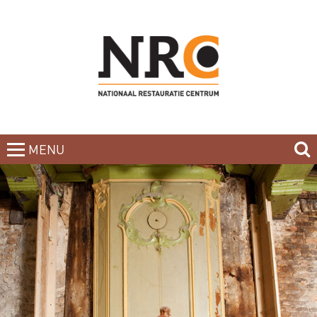
MENU
CLOSE
HOME
BLOG
CURSUSAANBOD
NIEUWSBRIEF
BOEKEN
CONTACT
OVER DE DOCENTEN
OVER ONS
INCOMPANY-CURSUS
PARTNERS