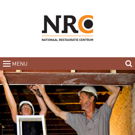
MENU
CLOSE
HOME
BLOG
CURSUSAANBOD
NIEUWSBRIEF
BOEKEN
CONTACT
OVER DE DOCENTEN
OVER ONS
INCOMPANY-CURSUS
PARTNERS