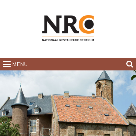
MENU
CLOSE
HOME
BLOG
CURSUSAANBOD
NIEUWSBRIEF
BOEKEN
CONTACT
OVER DE DOCENTEN
OVER ONS
INCOMPANY-CURSUS
PARTNERS