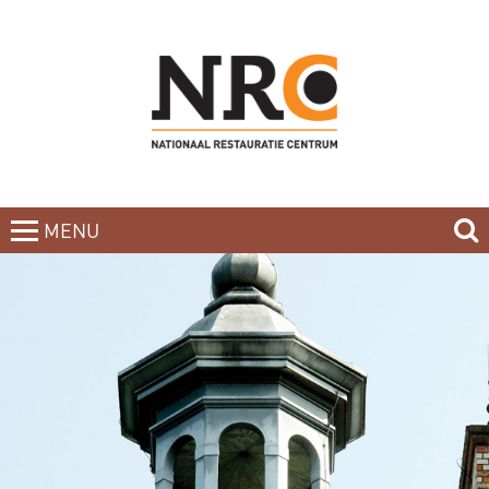
MENU
CLOSE
HOME
BLOG
CURSUSAANBOD
NIEUWSBRIEF
BOEKEN
CONTACT
OVER DE DOCENTEN
OVER ONS
INCOMPANY-CURSUS
PARTNERS