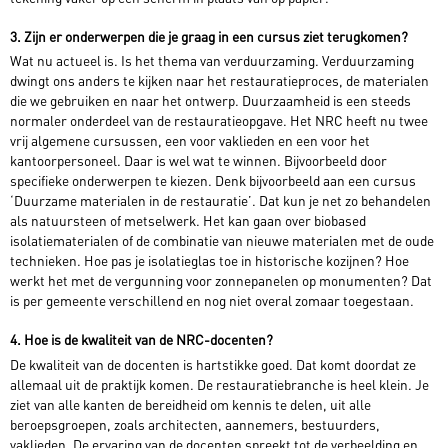
3. Zijn er onderwerpen die je graag in een cursus ziet terugkomen?
Wat nu actueel is. Is het thema van verduurzaming. Verduurzaming
dwingt ons anders te kijken naar het restauratieproces, de materialen
die we gebruiken en naar het ontwerp. Duurzaamheid is een steeds
normaler onderdeel van de restauratieopgave. Het NRC heeft nu twee
vrij algemene cursussen, een voor vaklieden en een voor het
kantoorpersoneel. Daar is wel wat te winnen. Bijvoorbeeld door
specifieke onderwerpen te kiezen. Denk bijvoorbeeld aan een cursus
‘Duurzame materialen in de restauratie’. Dat kun je net zo behandelen
als natuursteen of metselwerk. Het kan gaan over biobased
isolatiematerialen of de combinatie van nieuwe materialen met de oude
technieken. Hoe pas je isolatieglas toe in historische kozijnen? Hoe
werkt het met de vergunning voor zonnepanelen op monumenten? Dat
is per gemeente verschillend en nog niet overal zomaar toegestaan.
4. Hoe is de kwaliteit van de NRC-docenten?
De kwaliteit van de docenten is hartstikke goed. Dat komt doordat ze
allemaal uit de praktijk komen. De restauratiebranche is heel klein. Je
ziet van alle kanten de bereidheid om kennis te delen, uit alle
beroepsgroepen, zoals architecten, aannemers, bestuurders,
vaklieden. De ervaring van de docenten spreekt tot de verbeelding en