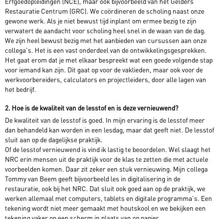
Erfgoedopleidingen (NCE), maar ook bijvoorbeeld van het Gelders
Restauratie Centrum (GRC). We coördineren de scholing naast onze
gewone werk. Als je niet bewust tijd inplant om ermee bezig te zijn
verwatert de aandacht voor scholing heel snel in de waan van de dag.
We zijn heel bewust bezig met het aanbieden van cursussen aan onze
collega’s. Het is een vast onderdeel van de ontwikkelingsgesprekken.
Het gaat erom dat je met elkaar bespreekt wat een goede volgende stap
voor iemand kan zijn. Dit gaat op voor de vaklieden, maar ook voor de
werkvoorbereiders, calculators en projectleiders, door alle lagen van
het bedrijf.
2. Hoe is de kwaliteit van de lesstof en is deze vernieuwend?
De kwaliteit van de lesstof is goed. In mijn ervaring is de lesstof meer
dan behandeld kan worden in een lesdag, maar dat geeft niet. De lesstof
sluit aan op de dagelijkse praktijk.
Of de lesstof vernieuwend is vind ik lastig te beoordelen. Wel slaagt het
NRC erin mensen uit de praktijk voor de klas te zetten die met actuele
voorbeelden komen. Daar zit zeker een stuk vernieuwing. Mijn collega
Tommy van Beem geeft bijvoorbeeld les in digitalisering in de
restauratie, ook bij het NRC. Dat sluit ook goed aan op de praktijk, we
werken allemaal met computers, tablets en digitale programma’s. Een
tekening wordt niet meer gemaakt met houtskool en we bekijken een
tekening vaker op een scherm in plaats van op papier.