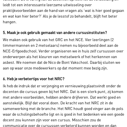
leidt tot een interessante leerzame uitwisseling over
praktijkvoorbeelden aan de hand van vragen als ‘wat is hier goed gegaan
en wat kan hier beter?’ Als je de lesstof zo behandelt, blijft het beter
hangen.
5. Maak je ook gebruik gemaakt van andere cursusinstituten?
We maken ook gebruik van het GRC en het NCE. Vier leerlingen (2
timmermannen en 2 metselaars) nemen nu bijvoorbeeld deel aan de
NCE-Erfgoedschool. Verder organiseren we in huis zelf cursussen over
onderwerpen als het kleuren van metselwerk of het herkennen van
asbest. We noemen dat de Nico de Bont Vakschool. Daarbij sluiten we
aan op waar onze medewerkers op dat moment mee bezig zijn.
6. Heb je verbetertips voor het NRC?
Ik heb de indruk dat er verjonging en vernieuwing plaatsvindt onder de
docenten die cursus geven bij het NRC. Dat is een sterk punt, zij komen
met andere voorbeelden, hebben andere drijfveren. Dat werkt goed en
aanstekelijk. Blijf dat vooral doen. De kracht van het NRC zit in de
samenwerking met de branche. Het NRC houdt goed vinger aan de pols
waar de scholingsbehoefte ligt en is goed in het bedenken wie een goede
docent zou kunnen zijn voor een cursus. Misschien zou de
communicatie over de cursussen verbeterd kunnen worden en dan