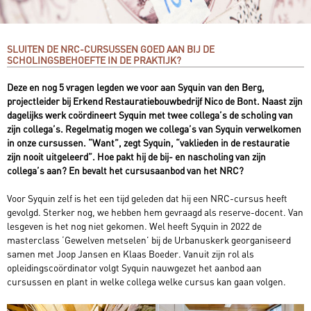
SLUITEN DE NRC-CURSUSSEN GOED AAN BIJ DE
SCHOLINGSBEHOEFTE IN DE PRAKTIJK?
Deze en nog 5 vragen legden we voor aan Syquin van den Berg,
projectleider bij Erkend Restauratiebouwbedrijf Nico de Bont. Naast zijn
dagelijks werk coördineert Syquin met twee collega’s de scholing van
zijn collega’s. Regelmatig mogen we collega’s van Syquin verwelkomen
in onze cursussen. “Want”, zegt Syquin, “vaklieden in de restauratie
zijn nooit uitgeleerd”. Hoe pakt hij de bij- en nascholing van zijn
collega’s aan? En bevalt het cursusaanbod van het NRC?
Voor Syquin zelf is het een tijd geleden dat hij een NRC-cursus heeft
gevolgd. Sterker nog, we hebben hem gevraagd als reserve-docent. Van
lesgeven is het nog niet gekomen. Wel heeft Syquin in 2022 de
masterclass ‘Gewelven metselen’ bij de Urbanuskerk georganiseerd
samen met Joop Jansen en Klaas Boeder. Vanuit zijn rol als
opleidingscoördinator volgt Syquin nauwgezet het aanbod aan
cursussen en plant in welke collega welke cursus kan gaan volgen.