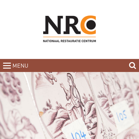
MENU
CLOSE
HOME
BLOG
CURSUSAANBOD
NIEUWSBRIEF
BOEKEN
CONTACT
OVER DE DOCENTEN
OVER ONS
INCOMPANY-CURSUS
PARTNERS