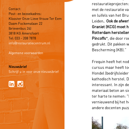
restauratieprojecten
Contact:
met de restauratie v
Post- en bezoekadres:
en luifels van het Br
Klooster Onze Lieve Vrouw Ter Eem
Leiden
. Ook de afwer
Daam Fockemalaan 22
Graniet (KCG) moet h
(brievenbus 24)
Rotterdam herstellen
3818 KG Amersfoort
Pincoffs
*, die door ro
Tel: 033 - 208 7878
info@restauratiecentrum.nl
gedrukt. Dit pakken 
Bescherming (KB).”
Algemene voorwaarden
Frequin heeft het no
Nieuwsbrief
cursus maar heeft to
Schrijf u in voor onze nieuwsbrief
Hondel (bedrijfsleide
kathodisch herstel. 
interessant. In zijn 
materiaal beton an s
ter harte te nemen: "
vernieuwend bij het 
andere docenten puzz