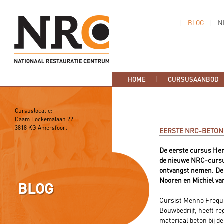
BLOG
N
HOME
CURSUSAANBOD
Cursuslocatie:
Daam Fockemalaan 22
3818 KG Amersfoort
EERSTE NRC-BETONC
De eerste cursus Her
de nieuwe NRC-cursus
ontvangst nemen. De
Nooren en Michiel v
BLOG
Cursist Menno Frequin
Bouwbedrijf, heeft r
materiaal beton bij d