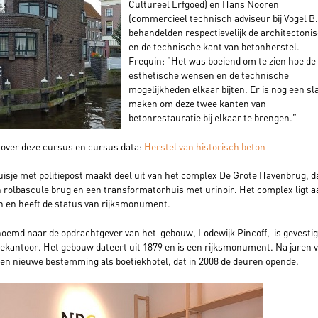
Cultureel Erfgoed) en Hans Nooren
(commercieel technisch adviseur bij Vogel B.
behandelden respectievelijk de architectoni
en de technische kant van betonherstel.
Frequin: “Het was boeiend om te zien hoe de
esthetische wensen en de technische
mogelijkheden elkaar bijten. Er is nog een sl
maken om deze twee kanten van
betonrestauratie bij elkaar te brengen.”
 over deze cursus en cursus data:
Herstel van historisch beton
sje met politiepost maakt deel uit van het complex De Grote Havenbrug, d
n rolbascule brug en een transformatorhuis met urinoir. Het complex ligt a
en en heeft de status van rijksmonument.
noemd naar de opdrachtgever van het gebouw, Lodewijk Pincoff, is gevestig
ekantoor. Het gebouw dateert uit 1879 en is een rijksmonument. Na jaren 
een nieuwe bestemming als boetiekhotel, dat in 2008 de deuren opende.