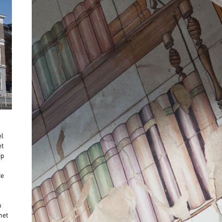
el
et
ip
de
n
het