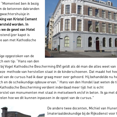
: “Momenteel ben ik bezig
an de betonnen dakranden
ugwachtershuisje in
king van Kristal Cement
ersteld worden. In
 we de gevel van Hotel
estend ijzer kapot is
we aan met Kathodische
dige opgestoken van de
ch een tip: “Hans van den
r bij Vogel Kathodische Bescherming BV) geldt als dé man die alles weet van
Deze methode van herstellen staat in de kinderschoenen. Dat maakt het he
deel van de cursus had ik daar graag meer over gehoord. Hij behandelde nu h
ich en de scheikundige opbouw ervan.” Hans van den Hondel laat weten de t
Kathodische Bescherming verdient inderdaad meer tijd: het is echt
herstel van monumenten met staal in metselwerk en/of in beton. Ik ga met 
elen hoe we dit kunnen inpassen in de opzet van de cursus."
De andere twee docenten, Michiel van Hune
(materiaaldeskundige bij de Rijksdienst voor 