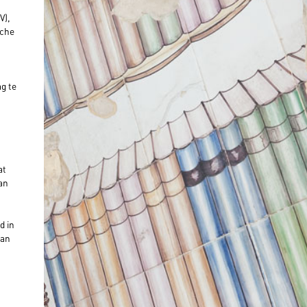
V),
sche
ag te
at
an
d in
van