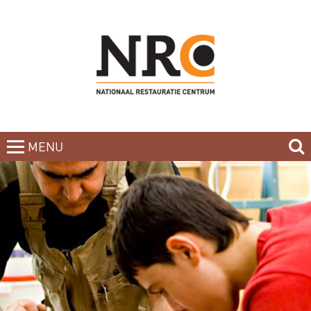
MENU
CLOSE
HOME
BLOG
CURSUSAANBOD
NIEUWSBRIEF
BOEKEN
CONTACT
OVER DE DOCENTEN
OVER ONS
INCOMPANY-CURSUS
PARTNERS