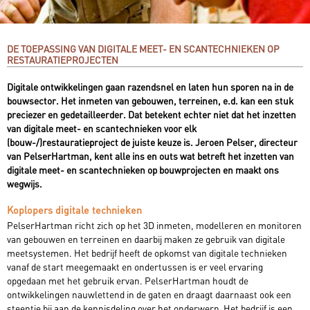
DE TOEPASSING VAN DIGITALE MEET- EN SCANTECHNIEKEN OP
RESTAURATIEPROJECTEN
Digitale ontwikkelingen gaan razendsnel en laten hun sporen na in de
bouwsector. Het inmeten van gebouwen, terreinen, e.d. kan een stuk
preciezer en gedetailleerder. Dat betekent echter niet dat het inzetten
van digitale meet- en scantechnieken voor elk
(bouw-/)restauratieproject de juiste keuze is. Jeroen Pelser, directeur
van PelserHartman, kent alle ins en outs wat betreft het inzetten van
digitale meet- en scantechnieken op bouwprojecten en maakt ons
wegwijs.
Koplopers digitale technieken
PelserHartman richt zich op het 3D inmeten, modelleren en monitoren
van gebouwen en terreinen en daarbij maken ze gebruik van digitale
meetsystemen. Het bedrijf heeft de opkomst van digitale technieken
vanaf de start meegemaakt en ondertussen is er veel ervaring
opgedaan met het gebruik ervan. PelserHartman houdt de
ontwikkelingen nauwlettend in de gaten en draagt daarnaast ook een
steentje bij aan de kennisdeling over het onderwerp. Het bedrijf is een