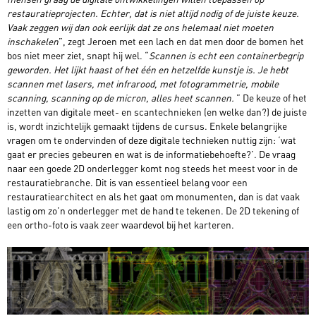
restauratieprojecten. Echter, dat is niet altijd nodig of de juiste keuze.
Vaak zeggen wij dan ook eerlijk dat ze ons helemaal niet moeten
inschakelen
”, zegt Jeroen met een lach en dat men door de bomen het
bos niet meer ziet, snapt hij wel. “
Scannen is echt een containerbegrip
geworden. Het lijkt haast of het één en hetzelfde kunstje is. Je hebt
scannen met lasers, met infrarood, met fotogrammetrie, mobile
scanning, scanning op de micron, alles heet scannen.
” De keuze of het
inzetten van digitale meet- en scantechnieken (en welke dan?) de juiste
is, wordt inzichtelijk gemaakt tijdens de cursus. Enkele belangrijke
vragen om te ondervinden of deze digitale technieken nuttig zijn: ‘wat
gaat er precies gebeuren en wat is de informatiebehoefte?’. De vraag
naar een goede 2D onderlegger komt nog steeds het meest voor in de
restauratiebranche. Dit is van essentieel belang voor een
restauratiearchitect en als het gaat om monumenten, dan is dat vaak
lastig om zo’n onderlegger met de hand te tekenen. De 2D tekening of
een ortho-foto is vaak zeer waardevol bij het karteren.