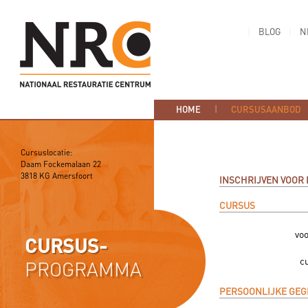
BLOG
N
HOME
CURSUSAANBOD
Cursuslocatie:
Daam Fockemalaan 22
3818 KG Amersfoort
INSCHRIJVEN VOOR
CURSUS
vo
CURSUS-
c
PROGRAMMA
PERSOONLIJKE GEG