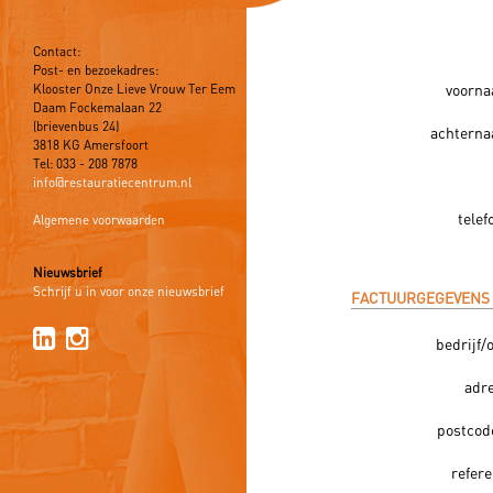
Contact:
Post- en bezoekadres:
Klooster Onze Lieve Vrouw Ter Eem
voorna
Daam Fockemalaan 22
(brievenbus 24)
achterna
3818 KG Amersfoort
Tel: 033 - 208 7878
info@restauratiecentrum.nl
tele
Algemene voorwaarden
Nieuwsbrief
Schrijf u in voor onze nieuwsbrief
FACTUURGEGEVENS (
bedrijf/
adr
postcod
refere