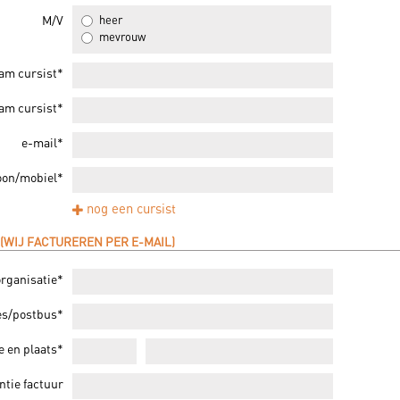
M/V
heer
mevrouw
am cursist*
am cursist*
e-mail*
foon/mobiel*
nog een cursist
WIJ FACTUREREN PER E-MAIL)
organisatie*
es/postbus*
e en plaats*
ntie factuur